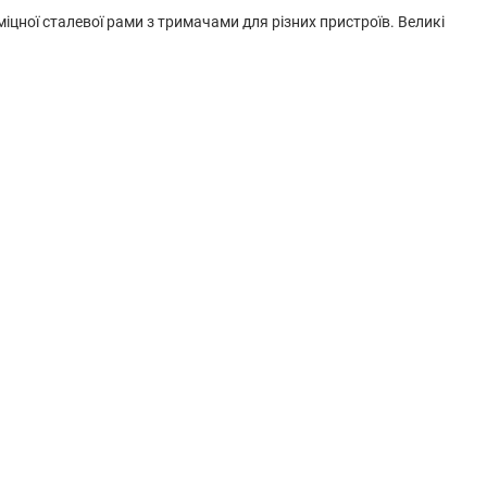
цної сталевої рами з тримачами для різних пристроїв. Великі