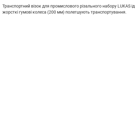
Транспортний візок для промислового різального набору LUKAS іде
жорсткі гумові колеса (200 мм) полегшують транспортування.