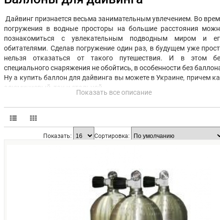
Дайвинг признается весьма занимательным увлечением. Во вре
погружения в водные просторы на большие расстояния можн
познакомиться с увлекательным подводным миром и ег
обитателями. Сделав погружение один раз, в будущем уже прос
нельзя отказаться от такого путешествия. И в этом бе
специального снаряжения не обойтись, в особенности без баллон
Ну а купить баллон для дайвинга вы можете в Украине, причем к
алюминиевый, так и стальной.
Показать все описание
Зачем нужно купит
кислородный баллон дл
дайвинга
Показать:
Сортировка:
Главное предназначение этого снаряжения – обеспечит
свободное дыхание дайвера под водой. Невзирая на небольш
объемы (10; 11,1 и 12 литров) благодаря тому, что балло
выдерживают огромное внутреннее давление воздуха (207, 3
BAR), нахождение аквалангиста под водой может варьировать
от часа и более.