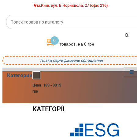
м.Київ, вул. В.Чорновола, 27 (офіс 216)
0
товаров, на 0 грн
Тільки сертифіковане обладнання
Категории
Цена
189
-
3315
грн
КАТЕГОРІЇ
ГЕНЕРАТОРЫ