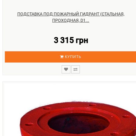
Данные соединительные детали – это неотъемлемая част
пожарного оборудования. Их необходимость оценивается ров
ПОДСТАВКА ПОД ПОЖАРНЫЙ ГИДРАНТ (СТАЛЬНАЯ,
также, как и наличие пожарных рукавов либо брандспойтов
ПРОХОДНАЯ, D1...
Устанавливают их в колодце на бетонной подушке, а сверх
размещается гидрант. При выборе места установки обязатель
3 315 грн
учитывается свободный доступ к гидранту при возникновен
опасной ситуации.
КУПИТЬ
КАК ПРОИЗВОДИТСЯ МОНТАЖ
Невзирая на число разветвлений либо их отсутствие, у люб
подставки есть фланцевое соединение, посредством которо
осуществляется ее скрепление с пожарным гидрантом вн
зависимости от его диаметра. Чем большим объемом фланцев
ответвлений будет обладать модель, тем она функциональнее
тяжелее. Сам по себе фланец – это прочнейший обод, котор
приваривается к изделию. А это гарантия надежного скреплен
двух фланцев.
Самыми лучшими считаются чугунные изделия, поскольку у н
повышенные эксплуатационные характеристики, а также сро