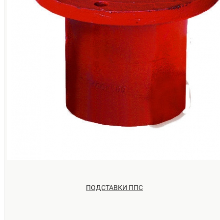
службы. Устанавливаются подставки на водопроводы, рабоч
давление которых не более 1,0 Мпа. Соединительные детал
противопожарной системы фиксируются вне зоны доступа огн
Одновременно с этим должны быть соблюден
теплоизоляционные условия. Такая необходимость вызвана те
что при минусовых температурах вода не замерзла.
Подставки под пожарный гидрант – это основное оборудование
неотъемлемая часть системы подачи воды, являющаяся наряду
этим крепежной и соединительной деталью, чтобы организова
нормальный забор жидкости из системы. Именно они позволя
вести борьбу с огнем.
ПОДСТАВКИ ППС