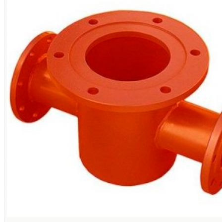
Подставки подключаются к водопроводу посредством врезк
либо фланцев. В процессе их изготовления используется ли
чугун, либо сталь с учетом того, что рабочая среда – это пресн
вода с температурным параметром +50 °C.
А вот разновидности подставок (различаются они по объем
разветвлений, а также методам соединения):
ЧВКФ (чугунная крестообразная подставка). Это весь
сложная модель подставки, использующаяся крайне редк
когда без фланцевого креста никак не обойтись.
ППФ (фланцевая пожарная подставка). Ее главно
предназначение – основание под оборудование, чтоб
обеспечить непрерывный забор воды из системы
Применяется для фиксации оборудования в разрыв трубы.
ППТФ (подставка пожарная тройная фланцевая). Помога
разделить поток воды.
ППС (подставка без отводов). Крепление происходи
посредством приваривания к водопроводу. Е
необходимость обусловлена в тех обстоятельствах, когда 
нужно разделять основной поток на несколько.