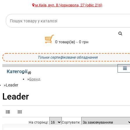
м.Київ, вул. В.Чорновола, 27 (офіс 216)
0 товар(ів) - 0 грн
Тільки сертифіковане обладнання
Категорії
Бренд
Leader
Leader
На сторінці:
Сортувати: