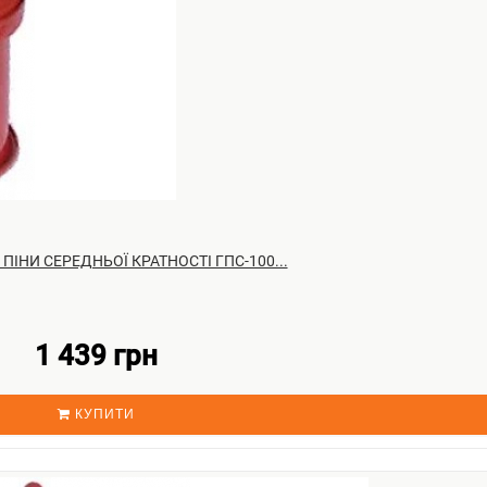
ристрої.
не утворюються іржі. У доповненні ДПС не схильні до гниття.
ередивши поширення пожежі завдяки подачі піни. Ця піна запоб
 відомо, найбільш ефективне і поширене вогнегасна речовина) мо
рючими рідинами.
ПІНИ СЕРЕДНЬОЇ КРАТНОСТІ ГПС-100...
1 439 грн
КУПИТИ