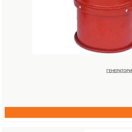
Витрата води зовсім незначний, чого не скажеш про водяні п
Вони можуть знаходитися в агресивних середовищах. На них 
Саме завдяки пінним генераторів можна загасити полум'я, поп
середовища з повітрям. Так що з генераторами піни (а піна, як
усунення вогнища загоряння, викликаного легкозаймистими і го
ГЕНЕРАТОРИ 