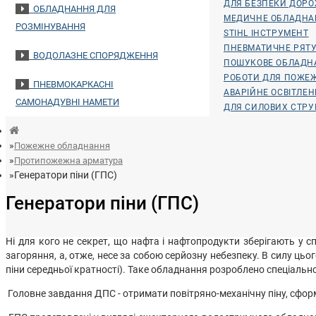
ДЛЯ БЕЗПЕКИ ДОР
ОБЛАДНАННЯ ДЛЯ
МЕДИЧНЕ ОБЛАДНА
РОЗМІНУВАННЯ
STIHL ІНСТРУМЕНТ
ПНЕВМАТИЧНЕ РЯТУ
ВОДОЛАЗНЕ СПОРЯДЖЕННЯ
ПОШУКОВЕ ОБЛАДН
РОБОТИ ДЛЯ ПОЖЕ
ПНЕВМОКАРКАСНІ
АВАРІЙНЕ ОСВІТЛЕ
САМОНАДУВНІ НАМЕТИ
ДЛЯ СИЛОВИХ СТРУ
Пожежне обладнання
Протипожежна арматура
Генератори піни (ГПС)
Генератори піни (ГПС)
Ні для кого не секрет, що нафта і нафтопродукти зберігають у с
загоряння, а, отже, несе за собою серйозну небезпеку. В силу ць
піни середньої кратності). Таке обладнання розроблено спеціальн
Головне завдання ДПС - отримати повітряно-механічну піну, сформ