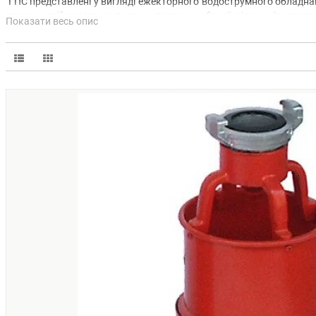
ГПС представлені у вигляді ежекторного водострумного обладнан
тиском здійснюється подача потоку робочої рідини (водного
Показати весь опис
підсмоктування повітря, який перемішується з розчином. Як тільки
Різновиди генераторів піни
Випускаються подальші різновиди ГПС:
200.
100.
600.
Виходячи з цього, подача піни у них 200, 100 і 600 л / с. Всі во
корпусу, розпилювача.
ПЕРЕВАГИ ПІННИХ ГЕНЕРАТОРІВ СЕРЕДНЬОЇ КРАТНО
Всі представлені моделі ГПС прості в конструкції, що гарантує
Стійкі до температурних перепадів. Дані вироби можуть варію
В процесі виготовлення застосовуються міцні матеріали. ГП
ламаються, не деформуються навіть від ударів.
Під час установки немає необхідності у використанні додатко
Швидко і ефективно пригнічують вогонь.