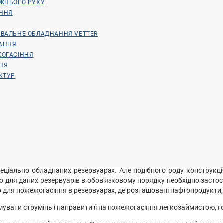
ОЖНЬОГО РУХУ
ННЯ
ВАЛЬНЕ ОБЛАДНАННЯ VETTER
АННЯ
ЖОГАСІННЯ
ННЯ
КТУР
пеціально обладнаних резервуарах. Але подібного роду конструкції
ого для даних резервуарів в обов'язковому порядку необхідно заст
о для пожежогасіння в резервуарах, де розташовані нафтопродукти,
увати струмінь і направити її на пожежогасіння легкозаймистою, г