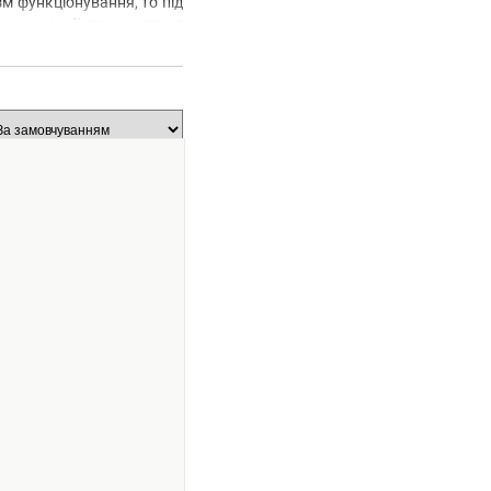
м функціонування, то під
ки ежекції починається
но на геометричні розміри
сі моделі генераторів не