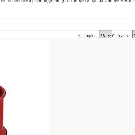
ня переносний різновиди. Якщо ж говорити про загальний механіз
 розчину піноутворювача) безпосередньо в розпилювач. Завдя
 суміш проходить через сітку, утворюється піна.
На сторінці:
Сортувати:
ни за механізмом дії, а також конструкції схожі і різняться виключ
СТІ
 їх надійність. І ось головні плюси генераторів піни:
ватися в діапазонах від -400 до +450 ˚C.
С стійкі до механічних, а також іншим експлуатаційним впливам. В
вих повітроводів, а також отворів в стінах.