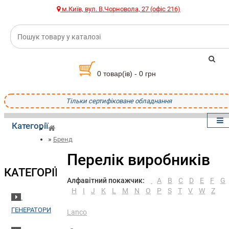
м.Київ, вул. В.Чорновола, 27 (офіс 216)
0 товар(ів) - 0 грн
Тільки сертифіковане обладнання
Категорії
Бренд
Перелік виробників
КАТЕГОРІЇ
Алфавітний покажчик:
A
B
C
D
E
F
G
H
I
J
K
L
M
N
O
P
S
T
V
W
Z
ГЕНЕРАТОРИ
Lanco