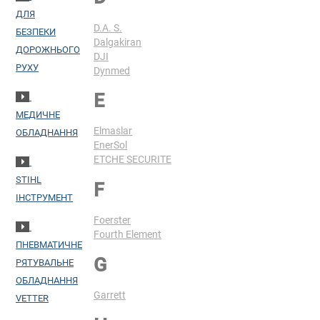
ДЛЯ
D.A. S.
БЕЗПЕКИ
Dalgakiran
ДОРОЖНЬОГО
DJI
РУХУ
Dynmed
E
МЕДИЧНЕ
Elmaslar
ОБЛАДНАННЯ
EnerSol
ETCHE SECURITE
STIHL
F
ІНСТРУМЕНТ
Foerster
Fourth Element
ПНЕВМАТИЧНЕ
G
РЯТУВАЛЬНЕ
ОБЛАДНАННЯ
Garrett
VETTER