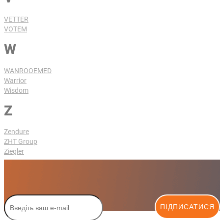
VETTER
VOTEM
W
WANROOEMED
Warrior
Wisdom
Z
Zendure
ZHT Group
Ziegler
ПІДПИСАТИСЯ