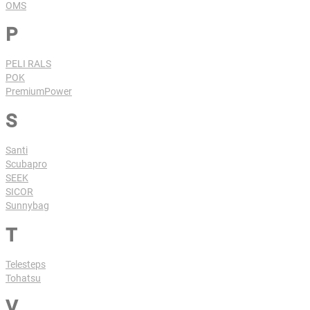
OMS
P
PELI RALS
POK
PremiumPower
S
Santi
Scubapro
SEEK
SICOR
Sunnybag
T
Telesteps
Tohatsu
V