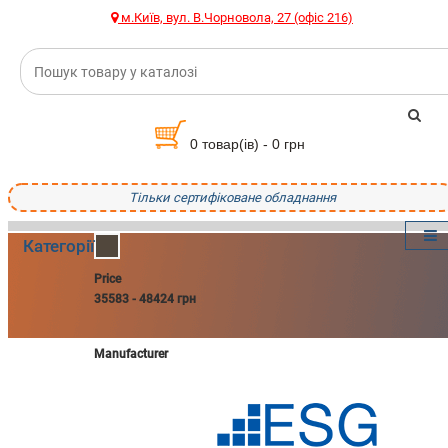
м.Київ, вул. В.Чорновола, 27 (офіс 216)
0 товар(ів) - 0 грн
Тільки сертифіковане обладнання
Категорії
Price
35583
-
48424
грн
Manufacturer
EnerSol
2
КАТЕГОРІЇ