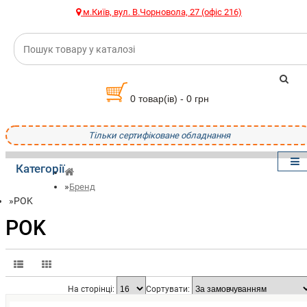
м.Київ, вул. В.Чорновола, 27 (офіс 216)
0 товар(ів) - 0 грн
Тільки сертифіковане обладнання
Категорії
Бренд
POK
POK
На сторінці:
Сортувати: