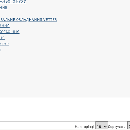
ОЖНЬОГО РУХУ
ННЯ
ВАЛЬНЕ ОБЛАДНАННЯ VETTER
АННЯ
ЖОГАСІННЯ
ННЯ
КТУР
І
На сторінці:
Сортувати: