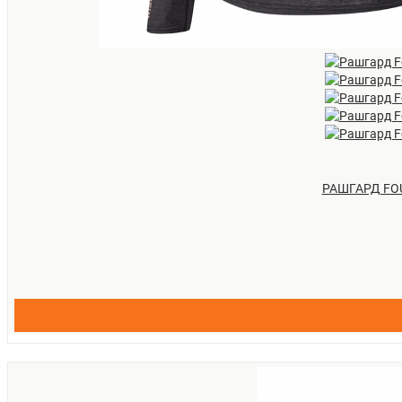
РАШГАРД FOU