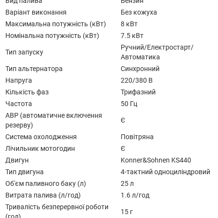
Вид палива
Бензин
Варіант виконання
Без кожуха
Максимальна потужність (кВт)
8 кВт
Номінальна потужність (кВт)
7.5 кВт
Ручний/Електростарт/
Тип запуску
Автоматика
Тип альтернатора
Синхронний
Напруга
220/380 В
Кількість фаз
Трифазний
Частота
50 Гц
АВР (автоматичне включення
Є
резерву)
Система охолодження
Повітряна
Лічильник мотогодин
Є
Двигун
Konner&Sohnen KS440
Тип двигуна
4-тактний одноциліндровий
Об'єм паливного баку (л)
25 л
Витрата палива (л/год)
1.6 л/год
Тривалість безперервної роботи
15 г
(год)