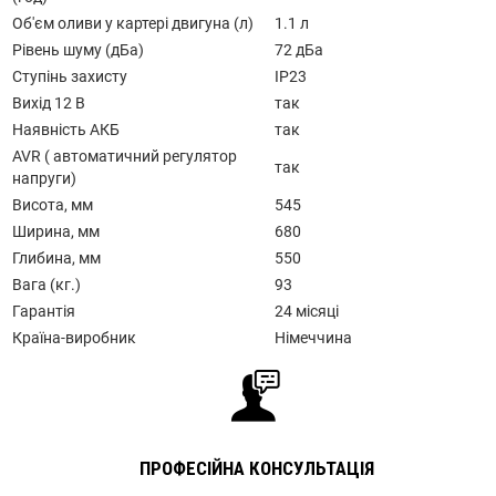
Об'єм оливи у картері двигуна (л)
1.1 л
Рівень шуму (дБа)
72 дБа
Ступінь захисту
IP23
Вихід 12 В
так
Наявність АКБ
так
AVR ( автоматичний регулятор
так
напруги)
Висота, мм
545
Ширина, мм
680
Глибина, мм
550
Вага (кг.)
93
Гарантія
24 місяці
Країна-виробник
Німеччина
ПРОФЕСІЙНА КОНСУЛЬТАЦІЯ