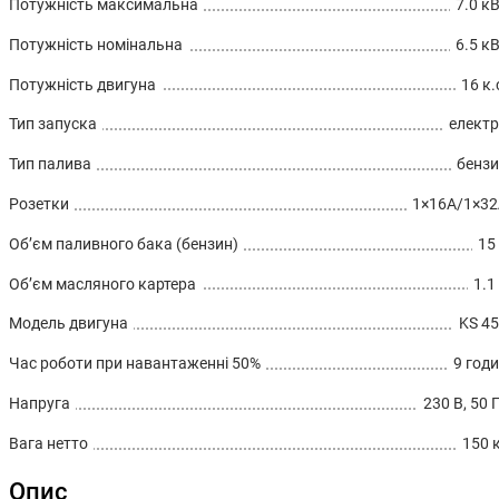
Потужність максимальна
7.0 к
Потужність номінальна
6.5 к
Потужність двигуна
16 к.
Тип запуска
елект
Тип палива
бенз
Розетки
1×16А/1×3
Об’єм паливного бака (бензин)
15
Об’єм масляного картера
1.1
Модель двигуна
KS 4
Час роботи при навантаженні 50%
9 год
Напруга
230 В, 50 
Вага нетто
150 
Опис