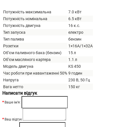
Потужність максимальна
7.0 кВт
Потужність номінальна
6.5 кВт
Потужність двигуна
16 к.с.
Тип запуска
електро
Тип палива
бензин
Розетки
1×16А/1×32А
Об’єм паливного бака (бензин)
15 л
Об’єм масляного картера
1.1 л
Модель двигуна
KS 450
Час роботи при навантаженні 50%
9 годин
Напруга
230 В, 50 Гц
Вага нетто
150 кг
Написати відгук
Ваше ім’я:
Ваш відгук