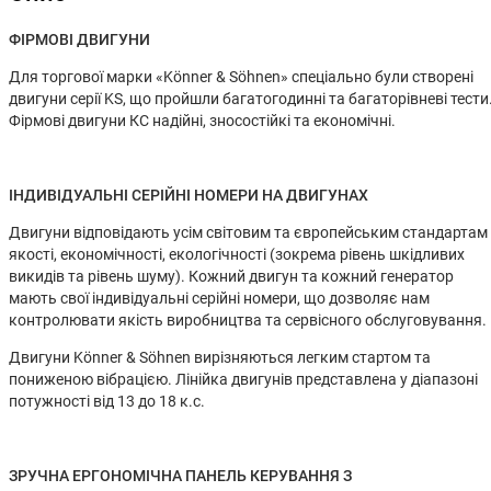
ФІРМОВІ ДВИГУНИ
Для торгової марки «Könner & Söhnen» спеціально були створені
двигуни серії KS, що пройшли багатогодинні та багаторівневі тести
Фірмові двигуни КС надійні, зносостійкі та економічні.
ІНДИВІДУАЛЬНІ СЕРІЙНІ НОМЕРИ НА ДВИГУНАХ
Двигуни відповідають усім світовим та європейським стандартам
якості, економічності, екологічності (зокрема рівень шкідливих
викидів та рівень шуму). Кожний двигун та кожний генератор
мають свої індивідуальні серійні номери, що дозволяє нам
контролювати якість виробництва та сервісного обслуговування.
Двигуни Könner & Söhnen вирізняються легким стартом та
пониженою вібрацією. Лінійка двигунів представлена у діапазоні
потужності від 13 до 18 к.c.
ЗРУЧНА ЕРГОНОМІЧНА ПАНЕЛЬ КЕРУВАННЯ З