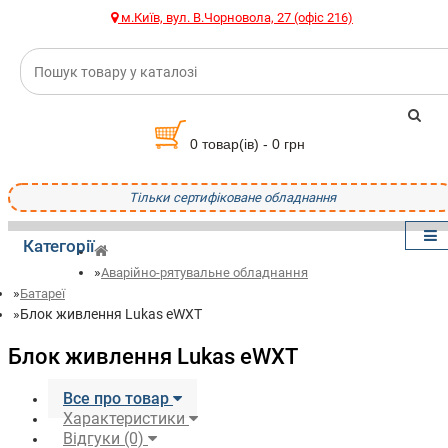
м.Київ, вул. В.Чорновола, 27 (офіс 216)
0 товар(ів) - 0 грн
Тільки сертифіковане обладнання
Категорії
Аварійно-рятувальне обладнання
Батареї
Блок живлення Lukas eWXT
Блок живлення Lukas eWXT
Все про товар
Характеристики
Відгуки (0)