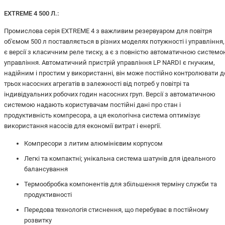
EXTREME 4 500 Л.:
Промислова серія EXTREME 4 з важливим резервуаром для повітря
об'ємом 500 л поставляється в різних моделях потужності і управління,
є версії з класичним реле тиску, а є з повністю автоматичною систем
управління. Автоматичний пристрій управління LP NARDI є гнучким,
надійним і простим у використанні, він може постійно контролювати д
трьох насосних агрегатів в залежності від потреб у повітрі та
індивідуальних робочих годин насосних груп. Версії з автоматичною
системою надають користувачам постійні дані про стан і
продуктивність компресора, а ця екологічна система оптимізує
використання насосів для економії витрат і енергії.
Компресори з литим алюмінієвим корпусом
Легкі та компактні; унікальна система шатунів для ідеального
балансування
Термообробка компонентів для збільшення терміну служби та
продуктивності
Передова технологія стиснення, що перебуває в постійному
розвитку