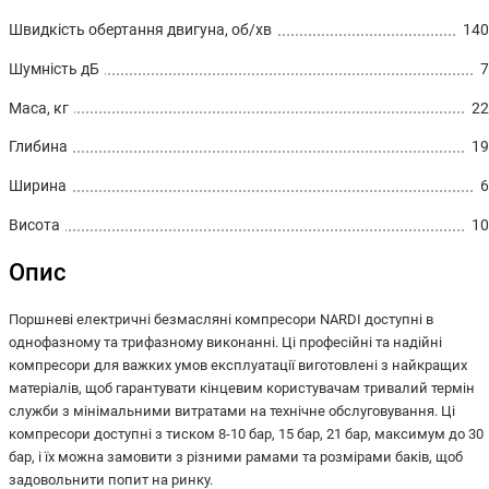
Швидкість обертання двигуна, об/хв
140
Шумність дБ
7
Маса, кг
22
Глибина
19
Ширина
6
Висота
10
Опис
Поршневі електричні безмасляні компресори NARDI доступні в
однофазному та трифазному виконанні. Ці професійні та надійні
компресори для важких умов експлуатації виготовлені з найкращих
матеріалів, щоб гарантувати кінцевим користувачам тривалий термін
служби з мінімальними витратами на технічне обслуговування. Ці
компресори доступні з тиском 8-10 бар, 15 бар, 21 бар, максимум до 30
бар, і їх можна замовити з різними рамами та розмірами баків, щоб
задовольнити попит на ринку.