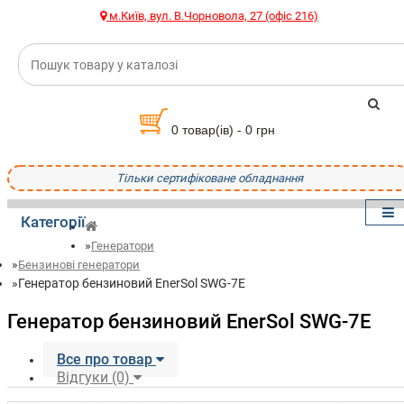
м.Київ, вул. В.Чорновола, 27 (офіс 216)
0 товар(ів) - 0 грн
Тільки сертифіковане обладнання
Категорії
Генератори
Бензинові генератори
Генератор бензиновий EnerSol SWG-7Е
Генератор бензиновий EnerSol SWG-7Е
Все про товар
Відгуки (0)