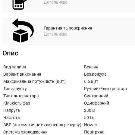
Детальніше
Гарантия та повернення
Детальніше
Опис
Вид палива
Бензин
Варіант виконання
Без кожуха
Максимальна потужність (кВт)
6.6 кВт
Тип запуску
Ручний/Електростарт
Тип альтернатора
Синхронний
Кількість фаз
Однофазний
Напруга
230 В
Частота
50 Гц
АВР (автоматичне включення резерву)
Немає
Система охолодження
Повітряна