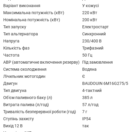
Варіант виконання
У кожусі
Максимальна потужність (кВт)
220 кВт
Номінальна потужність (кВт)
200 кВт
Тип запуску
Електростарт
Тип альтернатора
Синхронний
Напруга
230/400 В
Кількість фаз
Трифазний
Частота
50 Гц
АВР (автоматичне включення резерву)
Під замовлення
Система охолодження
Водяна
Лічильник мотогодин
Є
Двигун
BAUDOUIN 6M16G275/5
Тип двигуна
4-тактний
Об'єм паливного баку (л)
385 л
Витрата палива (л/год)
57 л/год
Тривалість безперервної роботи (год)
7 г
Ступінь захисту
IP54
Вихід 12 В
так