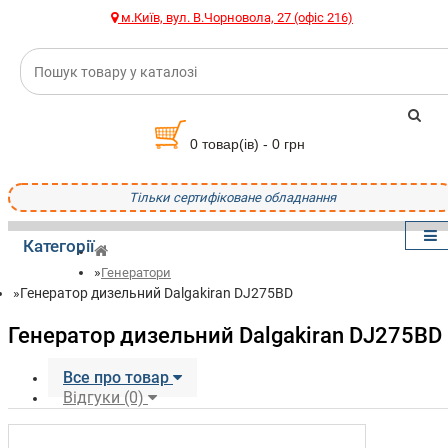
м.Київ, вул. В.Чорновола, 27 (офіс 216)
0 товар(ів) - 0 грн
Тільки сертифіковане обладнання
Категорії
Генератори
Генератор дизельний Dalgakiran DJ275BD
Генератор дизельний Dalgakiran DJ275BD
Все про товар
Відгуки (0)