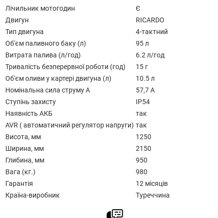
Лічильник мотогодин
Є
Двигун
RICARDO
Тип двигуна
4-тактний
Об'єм паливного баку (л)
95 л
Витрата палива (л/год)
6.2 л/год
Тривалість безперервної роботи (год)
15 г
Об'єм оливи у картері двигуна (л)
10.5 л
Номінальна сила струму А
57,7 А
Ступінь захисту
IP54
Наявність АКБ
так
AVR ( автоматичний регулятор напруги)
так
Висота, мм
1250
Ширина, мм
2150
Глибина, мм
950
Вага (кг.)
980
Гарантія
12 місяців
Країна-виробник
Туреччина