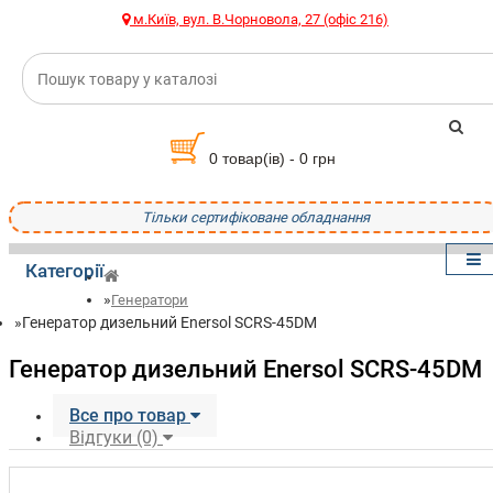
м.Київ, вул. В.Чорновола, 27 (офіс 216)
0 товар(ів) - 0 грн
Тільки сертифіковане обладнання
Категорії
Генератори
Генератор дизельний Enersol SCRS-45DM
Генератор дизельний Enersol SCRS-45DM
Все про товар
Відгуки (0)