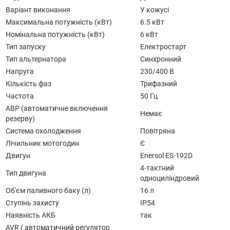
Варіант виконання
У кожусі
Максимальна потужність (кВт)
6.5 кВт
Номінальна потужність (кВт)
6 кВт
Тип запуску
Електростарт
Тип альтернатора
Синхронний
Напруга
230/400 В
Кількість фаз
Трифазний
Частота
50 Гц
АВР (автоматичне включення
Немає
резерву)
Система охолодження
Повітряна
Лічильник мотогодин
Є
Двигун
Enersol ES-192D
4-тактний
Тип двигуна
одноциліндровий
Об'єм паливного баку (л)
16 л
Ступінь захисту
IP54
Наявність АКБ
так
AVR ( автоматичний регулятор