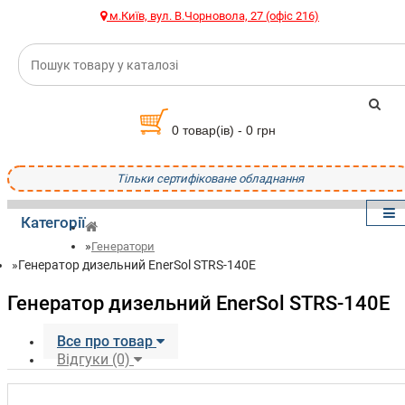
м.Київ, вул. В.Чорновола, 27 (офіс 216)
0 товар(ів) - 0 грн
Тільки сертифіковане обладнання
Категорії
Генератори
Генератор дизельний EnerSol STRS-140E
Генератор дизельний EnerSol STRS-140E
Все про товар
Відгуки (0)