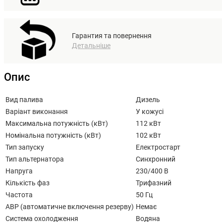
Гарантия та повернення
Детальніше
Опис
Вид палива
Дизель
Варіант виконання
У кожусі
Максимальна потужність (кВт)
112 кВт
Номінальна потужність (кВт)
102 кВт
Тип запуску
Електростарт
Тип альтернатора
Синхронний
Напруга
230/400 В
Кількість фаз
Трифазний
Частота
50 Гц
АВР (автоматичне включення резерву)
Немає
Система охолодження
Водяна