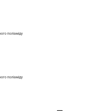
ного поліаміду
ного поліаміду