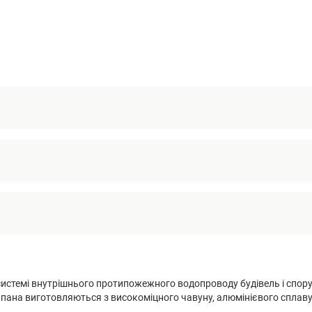
стемі внутрішнього протипожежного водопроводу будівель і споруд
пана виготовляються з високоміцного чавуну, алюмінієвого сплаву, 