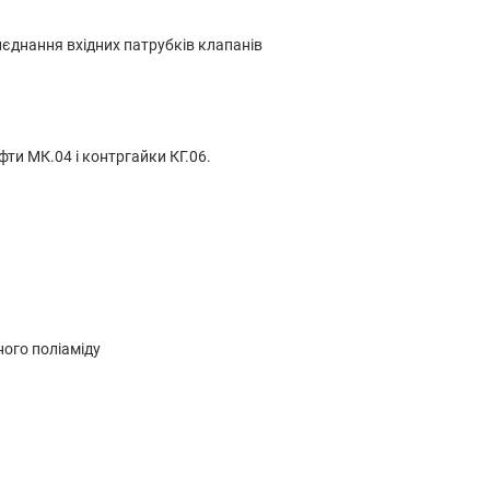
иєднання вхідних патрубків клапанів
ти МК.04 і контргайки КГ.06.
ного поліаміду