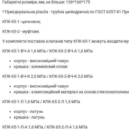
Габаритні розміри, мм, не більше: 136*160*175
* Приєднувальна різьба - трубна циліндрична по ГОСТ 6357-81 Пр
КПК-65-1 -цапковое;
КПК-65-2 - муфтове;
У комплекти поставок клапанів типу КПК-65-1 можуть входити муф
КПК-65-1-ВЧ-А 1,6 МПа / КПК-65-2-ВЧ-А 1,6 МПа
корпус - високоміцний чавун
кришка - алюмінієвий сплав
КПК-65-1-ВЧ-К 2,0 МПа / КПК-65-2-ВЧ-К 2,0 МПа
корпус - високоміцний чавун
кришка - композиційний матеріал на основі стеклонаполнен
КПК-65-1-Л 1,6 МПа / КПК-65-2-Л 1,6 МПа
корпус - латунь
кришка - латунь
КПК-65-1-Л-А 1,6 МПа / КПК-65-2-Л-А 1,6 МПа