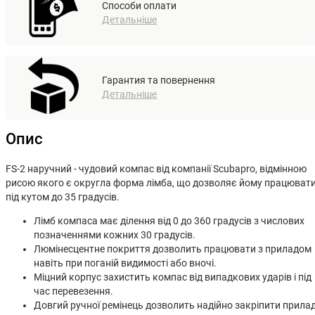
Способи оплати
Детальніше
Гарантия та повернення
Детальніше
Опис
FS-2 наручний - чудовий компас від компанії Scubapro, відмінною
рисою якого є округла форма лімба, що дозволяє йому працюват
під кутом до 35 градусів.
Лімб компаса має ділення від 0 до 360 градусів з числових
позначеннями кожних 30 градусів.
Люмінесцентне покриття дозволить працювати з приладом
навіть при поганій видимості або вночі.
Міцний корпус захистить компас від випадкових ударів і під
час перевезення.
Довгий ручної ремінець дозволить надійно закріпити прила