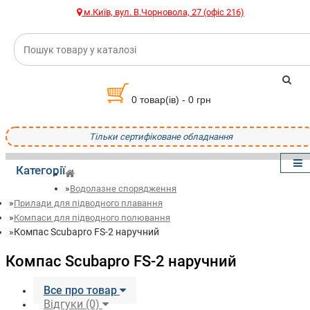
м.Київ, вул. В.Чорновола, 27 (офіс 216)
0 товар(ів) - 0 грн
Тільки сертифіковане обладнання
Категорії
Водолазне спорядження
Прилади для підводного плавання
Компаси для підводного полювання
Компас Scubapro FS-2 наручний
Компас Scubapro FS-2 наручний
Все про товар
Відгуки (0)