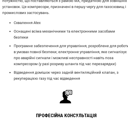
потужністю, що поставляються з рамою MX, придатною для зовнішніх
установок. Це компресори, призначені в першу чергу для газосховищ і
промислових застосувань.
Схвалення Atex
Оснащені всіма механічними та електронними засобами
безпеки
Програмне забезпечення для управління, розроблене для робот
в умовах повної безпеки; електронне управління, яке сигналізує
про аварійні сигнали і можливі несправності навіть поза
компресором (у разі розриву шланга під час перезарядки)
Відведення домішок через задній вентиляційний клапан, з
рекуперацією газу під час відведення
ПРОФЕСІЙНА КОНСУЛЬТАЦІЯ