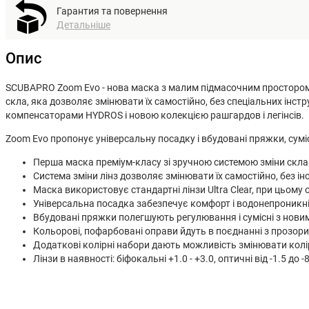
Гарантия та повернення
Детальніше
Опис
SCUBAPRO Zoom Evo - нова маска з малим підмасочним простором, я
скла, яка дозволяє змінювати їх самостійно, без спеціальних інс
компенсаторами HYDROS і новою колекцією рашгардов і легінсів.
Zoom Evo пропонує універсальну посадку і вбудовані пряжки, сумі
Перша маска преміум-класу зі зручною системою зміни скла д
Система зміни лінз дозволяє змінювати їх самостійно, без ін
Маска використовує стандартні лінзи Ultra Clear, при цьом
Універсальна посадка забезпечує комфорт і водонепроникні
Вбудовані пряжки полегшують регулювання і сумісні з нови
Кольорові, пофарбовані оправи йдуть в поєднанні з прозори
Додаткові колірні набори дають можливість змінювати колі
Лінзи в наявності: біфокальні +1.0 - +3.0, оптичні від -1.5 до -8