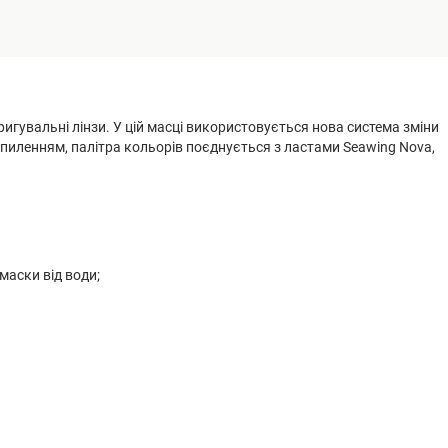
игувальні лінзи. У цій масці використовується нова система зміни
апиленням, палітра кольорів поєднується з ластами Seawing Nova,
маски від води;