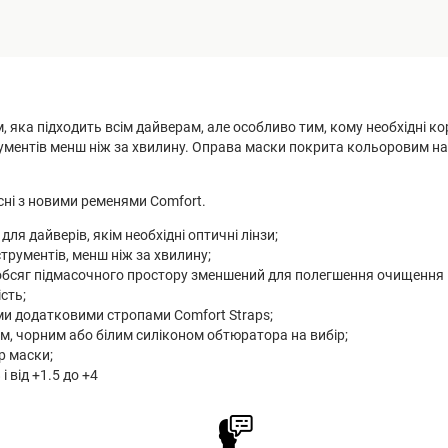
ка підходить всім дайверам, але особливо тим, кому необхідні кор
трументів менш ніж за хвилину. Оправа маски покрита кольоровим н
сні з новими ременями Comfort.
ля дайверів, якім необхідні оптичні лінзи;
струментів, менш ніж за хвилину;
у обсяг підмасочного простору зменшений для полегшення очищення 
сть;
ми додатковими стропами Comfort Straps;
м, чорним або білим силіконом обтюратора на вибір;
р маски;
 і від +1.5 до +4