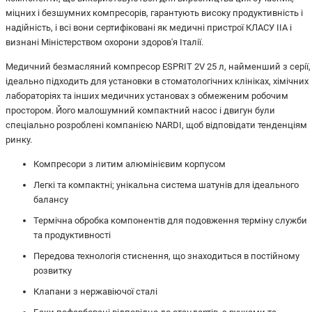
міцних і безшумних компресорів, гарантують високу продуктивність і
надійність, і всі вони сертифіковані як медичні пристрої КЛАСУ IIA і
визнані Міністерством охорони здоров'я Італії.
Медичний безмасляний компресор ESPRIT 2V 25 л, найменший з серії,
ідеально підходить для установки в стоматологічних клініках, хімічних
лабораторіях та інших медичних установах з обмеженим робочим
простором. Його малошумний компактний насос і двигун були
спеціально розроблені компанією NARDI, щоб відповідати тенденціям
ринку.
Компресори з литим алюмінієвим корпусом
Легкі та компактні; унікальна система шатунів для ідеального
балансу
Термічна обробка компонентів для подовження терміну служби
та продуктивності
Передова технологія стиснення, що знаходиться в постійному
розвитку
Клапани з нержавіючої сталі