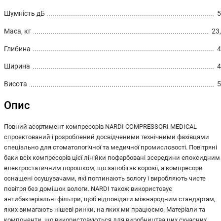
Шумність дБ
5
Маса, кг
23
Глибина
4
Ширина
4
Висота
5
Опис
Повний асортимент компресорів NARDI COMPRESSORI MEDICAL
спроектований і розроблений досвідченими технічними фахівцями
спеціально для стоматологічної та медичної промисловості. Повітряні
баки всіх компресорів цієї лінійки пофарбовані зсередини епоксидним
електростатичним порошком, що запобігає корозії, а компресори
оснащені осушувачами, які поглинають вологу і виробляють чисте
повітря без домішок вологи. NARDI також використовує
антибактеріальні фільтри, щоб відповідати міжнародним стандартам,
яких вимагають нішеві ринки, на яких ми працюємо. Матеріали та
компоненти, що використовуються для виробництва цих сучасних,