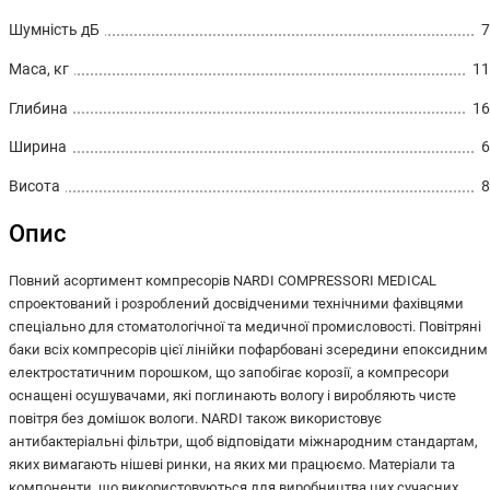
Шумність дБ
7
Маса, кг
11
Глибина
16
Ширина
6
Висота
8
Опис
Повний асортимент компресорів NARDI COMPRESSORI MEDICAL
спроектований і розроблений досвідченими технічними фахівцями
спеціально для стоматологічної та медичної промисловості. Повітряні
баки всіх компресорів цієї лінійки пофарбовані зсередини епоксидним
електростатичним порошком, що запобігає корозії, а компресори
оснащені осушувачами, які поглинають вологу і виробляють чисте
повітря без домішок вологи. NARDI також використовує
антибактеріальні фільтри, щоб відповідати міжнародним стандартам,
яких вимагають нішеві ринки, на яких ми працюємо. Матеріали та
компоненти, що використовуються для виробництва цих сучасних,