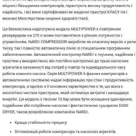
міцних і безшумних компресорів, гарантують високу продуктивність і
надійність, і всі вони сертифіковані як медичні пристрої КЛАСУ IIA і
визнані Міністерством охорони здоров'я Італії.
Ця безмасляна надпотужна модель MULTIPOWER з повітряним
резервуаром на 270 л може поставлятися з різною потужністю і
управлінням, NARDI COMPRESSORI виробляє як класичну версію з реле
тиску, так і повністю автоматичну лінію зі спеціальним програмним
забезпеченням. Автоматичний контролер NARDI є гнучким, надійним і
простим у використанні, він постійно контролює до трьох насосних
агрегатів в залежності від потреб у повітрі та індивідуального часу
роботи кожного насоса. Серія MULTIPOWER 3-фазних компресорів з
автоматичною системою надає інформацію про стан і продуктивність
компресора, а однією з її основних характеристик є те, що вона є
екологічно чистим пристроєм, який оптимізує витрати і заощаджує
енергію. Ця модель з тиском 10 бар може бути оснащена одинарним,
подвійним або потрійним насосом і фантастичною сушаркою D600
DRYER, також розробленою компанією NARDI.
Краща стабільність процесу
Оптимізація роботи компресора та насосних агрегатів