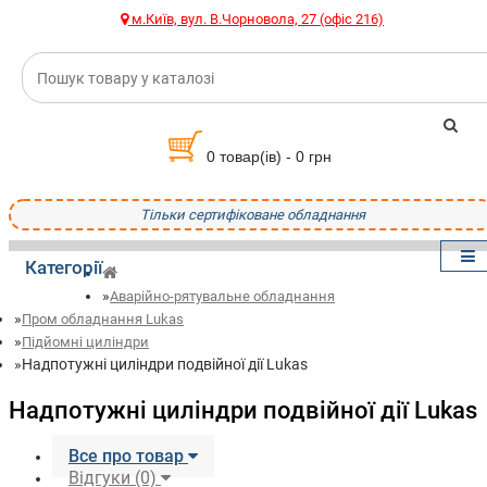
м.Київ, вул. В.Чорновола, 27 (офіс 216)
0 товар(ів) - 0 грн
Тільки сертифіковане обладнання
Категорії
Аварійно-рятувальне обладнання
Пром обладнання Lukas
Підйомні циліндри
Надпотужні циліндри подвійної дії Lukas
Надпотужні циліндри подвійної дії Lukas
Все про товар
Відгуки (0)