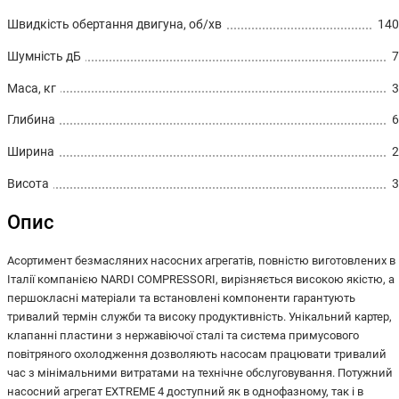
Швидкість обертання двигуна, об/хв
140
Шумність дБ
7
Маса, кг
3
Глибина
6
Ширина
2
Висота
3
Опис
Асортимент безмасляних насосних агрегатів, повністю виготовлених в
Італії компанією NARDI COMPRESSORI, вирізняється високою якістю, а
першокласні матеріали та встановлені компоненти гарантують
тривалий термін служби та високу продуктивність. Унікальний картер,
клапанні пластини з нержавіючої сталі та система примусового
повітряного охолодження дозволяють насосам працювати тривалий
час з мінімальними витратами на технічне обслуговування. Потужний
насосний агрегат EXTREME 4 доступний як в однофазному, так і в