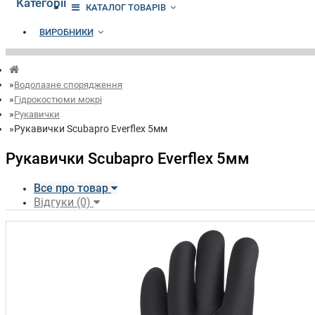
Категорії
КАТАЛОГ ТОВАРІВ
ВИРОБНИКИ
Водолазне спорядження
Гідрокостюми мокрі
Рукавички
Рукавички Scubapro Everflex 5мм
Рукавички Scubapro Everflex 5мм
Все про товар
Відгуки (0)