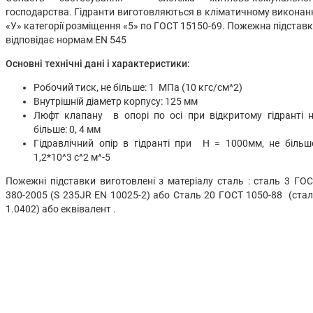
господарства. Гідранти виготовляються в кліматичному виконан
«У» категорії розміщення «5» по ГОСТ 15150-69. Пожежна підстав
відповідає нормам EN 545
Основні технічні дані і характеристики:
Робочий тиск, не більше: 1 МПа (10 кгс/см^2)
Внутрішній діаметр корпусу: 125 мм
Люфт клапану в опорі по осі при відкритому гідранті 
більше: 0, 4 мм
Гідравлічний опір в гідранті при Н = 1000мм, не більш
1,2*10^3 с^2 м^-5
Пожежні підставки виготовлені з матеріалу сталь : сталь 3 ГО
380-2005 (S 235JR EN 10025-2) або Сталь 20 ГОСТ 1050-88 (ста
1.0402) або еквівалент .