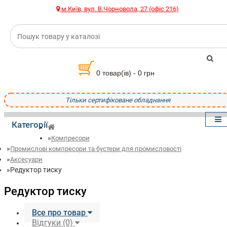
м.Київ, вул. В.Чорновола, 27 (офіс 216)
0 товар(ів) - 0 грн
Тільки сертифіковане обладнання
Категорії
Компресори
Промислові компресори та бустери для промисловості
Аксесуари
Редуктор тиску
Редуктор тиску
Все про товар
Відгуки (0)