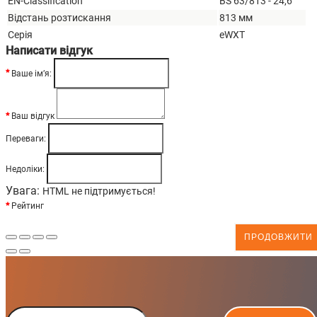
EN-Classification
BS 63/813 - 24,6
Відстань розтискання
813 мм
Серія
eWXT
Написати відгук
Ваше ім’я:
Ваш відгук
Переваги:
Недоліки:
Увага:
HTML не підтримується!
Рейтинг
ПРОДОВЖИТИ