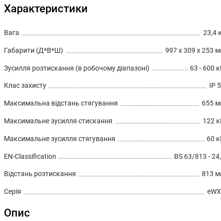
Характеристики
Вага
23,4 
Габарити (Д*В*Ш)
997 x 309 x 253 
Зусилля розтискання (в робочому діапазоні)
63 - 600 
Клас захисту
IP 
Максимальна відстань стягування
655 
Максимальне зусилля стискання
122 
Максимальне зусилля стягування
60 
EN-Classification
BS 63/813 - 24
Відстань розтискання
813 
Серія
eWX
Опис