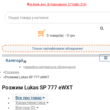
м.Київ, вул. В.Чорновола, 27 (офіс 216)
0 товар(ів) - 0 грн
Тільки сертифіковане обладнання
Категорії
Аварійно-рятувальне обладнання
Розжими
Розжим Lukas SP 777 eWXT
Розжим Lukas SP 777 eWXT
Все про товар
Характеристики
Відгуки (0)