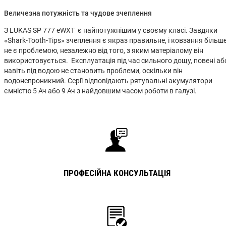
Величезна потужність та чудове зчеплення
З LUKAS SP 777 eWXT є найпотужнішим у своєму класі. Завдяки
«Shark-Tooth-Tips» зчеплення є якраз правильне, і ковзання більш
не є проблемою, незалежно від того, з яким матеріалому він
використовується. Експлуатація під час сильного дощу, повені аб
навіть під водою не становить проблеми, оскільки він
водонепроникний. Серії відповідають рятувальні акумулятори
ємністю 5 Ач або 9 Ач з найдовшим часом роботи в галузі.
ПРОФЕСІЙНА КОНСУЛЬТАЦІЯ