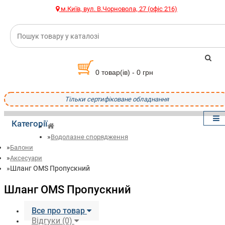
м.Київ, вул. В.Чорновола, 27 (офіс 216)
0 товар(ів) - 0 грн
Тільки сертифіковане обладнання
Категорії
Водолазне спорядження
Балони
Аксесуари
Шланг OMS Пропускний
Шланг OMS Пропускний
Все про товар
Відгуки (0)