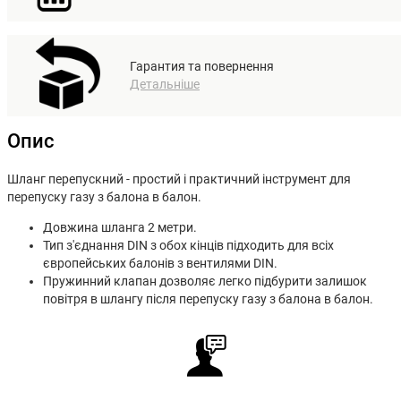
Гарантия та повернення
Детальніше
Опис
Шланг
перепускний
-
простий
і
практичний
інструмент
для
перепуску
газу
з
балона
в
балон
.
Довжина
шланга
2
метри
.
Тип
з'єднання
DIN
з
обох
кінців
підходить
для
всіх
європейських
балонів
з
вентилями
DIN
.
Пружинний
клапан
дозволяє
легко
підбурити
залишок
повітря
в
шлангу
після
перепуску
газу
з
балона
в
балон
.