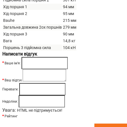
Хід поршня 1
94 мм
Хід поршня 2
95 мм
Bauhе
215 мм
Загальна довжина 2ох поршнів
279 мм
Хід поршня 3
90 мм
Вага
14,8 кг
Поршень 3 підйомна сила
104 кН
Написати відгук
Ваше ім’я:
Ваш відгук
Переваги:
Недоліки:
Увага:
HTML не підтримується!
Рейтинг