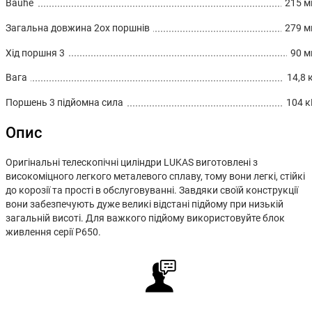
Bauhе
215 
Загальна довжина 2ох поршнів
279 
Хід поршня 3
90 
Вага
14,8 
Поршень 3 підйомна сила
104 
Опис
Оригінальні телескопічні циліндри LUKAS виготовлені з
високоміцного легкого металевого сплаву, тому вони легкі, стійкі
до корозії та прості в обслуговуванні. Завдяки своїй конструкції
вони забезпечують дуже великі відстані підйому при низькій
загальній висоті. Для важкого підйому використовуйте блок
живлення серії P650.