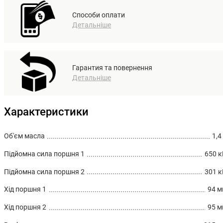
Способи оплати
Детальніше
Гарантия та повернення
Детальніше
Характеристики
Об'єм масла
1,4
Підйомна сила поршня 1
650 
Підйомна сила поршня 2
301 
Хід поршня 1
94 
Хід поршня 2
95 